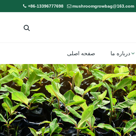
+86-13396777698
mushroomgrowbag@163.com
درباره ما
صفحه اصلی