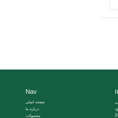
Nav
I
صفحه اصلی
ت
د
درباره ما
 بگذارید و ما ظرف 24
محصولات