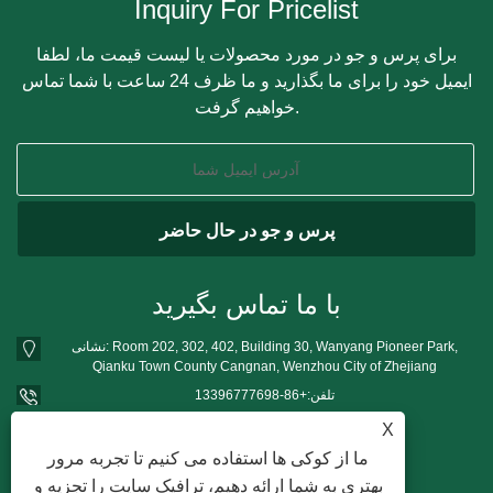
Inquiry For Pricelist
برای پرس و جو در مورد محصولات یا لیست قیمت ما، لطفا
ایمیل خود را برای ما بگذارید و ما ظرف 24 ساعت با شما تماس
خواهیم گرفت.
با ما تماس بگیرید
نشانی: Room 202, 302, 402, Building 30, Wanyang Pioneer Park,
Qianku Town County Cangnan, Wenzhou City of Zhejiang
تلفن:
+86-13396777698
تلفن:
+86-13396777698
X
mushroomgrowbag@163.com
پست الکترونیک:
ما از کوکی ها استفاده می کنیم تا تجربه مرور
بهتری به شما ارائه دهیم، ترافیک سایت را تجزیه و